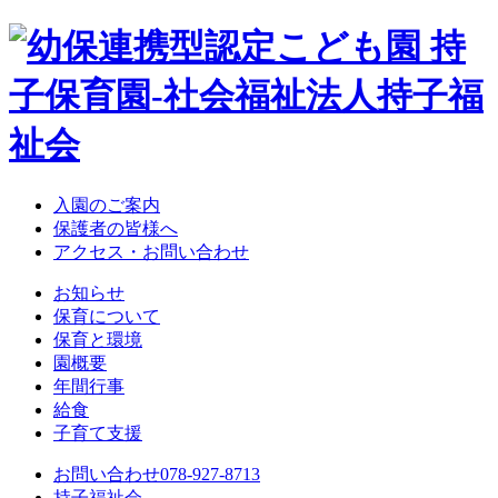
入園のご案内
保護者の皆様へ
アクセス・お問い合わせ
お知らせ
保育について
保育と環境
園概要
年間行事
給食
子育て支援
お問い合わせ
078-927-8713
持子福祉会