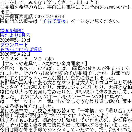
っこをして、みんなで楽しく過ごしましょう！
ご参加を希望の方は、事前にお電話にてご予約をお願いいたし
ます。
持子保育園電話：078-927-8713
園庭開放の概要は『
子育て支援
』ページをご覧ください。
続きを読む
園だより6月号
2026年5月29日
ダウンロード
もちっこひろば通信
2026年5月22日
２０２６．５．２０（水）
【
マットや遊具で、のびのび全身運動！
】
今回の「もちっこひろば」には、3家庭の皆さんが集まってく
れました。そのうち1家庭が初めての参加でしたが、お部屋の
中はすぐにアットホームな優しい空気に包まれました。
お部屋の真ん中にある大きなマットは大人気！ゴロゴロと気持
ちよさそうに寝転んだり、元気にジャンプしたり、大好きな動
物になりきって変身してみたりと、思い思いに体を動かしてい
ました。 お気に入りのボールをカラーコーンの中に集めて
は、「ザーッ！」と一気に出す楽しそうな繰り返し遊びに夢中
になる姿も見られました。
遊びの途中で、巧技台を組み替えて「一本橋」や「滑り台」が
登場！ 環境の変化に気づいてすぐに「やってみよう！」と挑
戦する子もいれば、初めは少し緊張していたものの、お友達が
楽しそうに遊ぶ姿を見て勇気を出して挑戦する子もいました。
今日は雨が降る予報でジメジメしていたので、滑り台がいつも