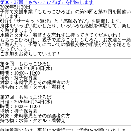
第36・37回「もちっこひろば」を開催します
2026年5月20日
子育て支援事業『もちっこひろば』の第36回と第37回を開催い
たします。
6月は『サーキット遊び』と『感触あそび』を開催します。
身体をいっぱい動かしたり、いろいろな感触を体験して、楽し
く遊びましょう！
水筒とタオル、着替えを忘れずに持ってきてくださいね！
もちっこひろばは、親子で遊ぶことはもちろん、お友達と一緒
に遊んだり、子育てについての情報交換や相談ができる場とも
なっています。
ご参加をお待ちしています！
第36回 もちっこひろば
日程：2026年6月10日(水)
時間：10:00～11:00
場所：持子保育園
対象：未就学児とその保護者の方
持ち物：水筒・タオル・着替え
第37回 もちっこひろば
日程：2026年6月24日(水)
時間：10:00～11:00
場所：持子保育園
対象：未就学児とその保護者の方
持ち物：水筒・タオル・着替え
参加希望の方は、事前にお電話にてご予約をお願いいたしま