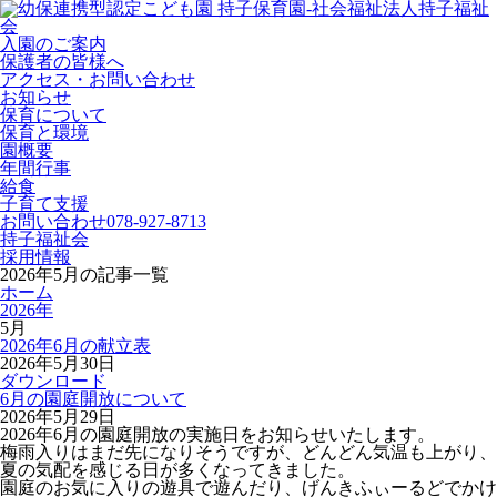
入園のご案内
保護者の皆様へ
アクセス・お問い合わせ
お知らせ
保育について
保育と環境
園概要
年間行事
給食
子育て支援
お問い合わせ
078-927-8713
持子福祉会
採用情報
2026年5月の記事一覧
ホーム
2026年
5月
2026年6月の献立表
2026年5月30日
ダウンロード
6月の園庭開放について
2026年5月29日
2026年6月の園庭開放の実施日をお知らせいたします。
梅雨入りはまだ先になりそうですが、どんどん気温も上がり、
夏の気配を感じる日が多くなってきました。
園庭のお気に入りの遊具で遊んだり、げんきふぃーるどでかけ