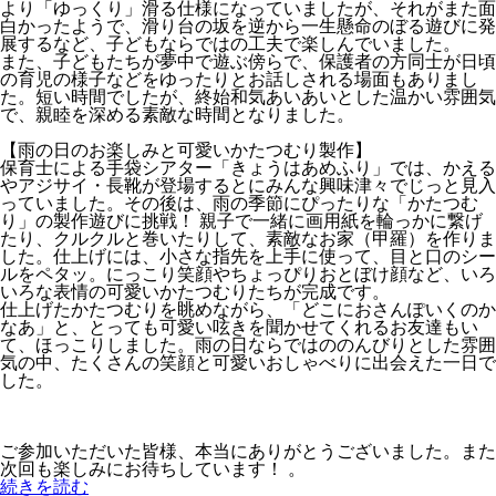
より「ゆっくり」滑る仕様になっていましたが、それがまた面
白かったようで、滑り台の坂を逆から一生懸命のぼる遊びに発
展するなど、子どもならではの工夫で楽しんでいました。
また、子どもたちが夢中で遊ぶ傍らで、保護者の方同士が日頃
の育児の様子などをゆったりとお話しされる場面もありまし
た。短い時間でしたが、終始和気あいあいとした温かい雰囲気
で、親睦を深める素敵な時間となりました。
【雨の日のお楽しみと可愛いかたつむり製作】
保育士による手袋シアター「きょうはあめふり」では、かえる
やアジサイ・長靴が登場するとにみんな興味津々でじっと見入
っていました。その後は、雨の季節にぴったりな「かたつむ
り」の製作遊びに挑戦！ 親子で一緒に画用紙を輪っかに繋げ
たり、クルクルと巻いたりして、素敵なお家（甲羅）を作りま
した。仕上げには、小さな指先を上手に使って、目と口のシー
ルをペタッ。にっこり笑顔やちょっぴりおとぼけ顔など、いろ
いろな表情の可愛いかたつむりたちが完成です。
仕上げたかたつむりを眺めながら、「どこにおさんぽいくのか
なあ」と、とっても可愛い呟きを聞かせてくれるお友達もい
て、ほっこりしました。雨の日ならではののんびりとした雰囲
気の中、たくさんの笑顔と可愛いおしゃべりに出会えた一日で
した。
ご参加いただいた皆様、本当にありがとうございました。また
次回も楽しみにお待ちしています！ 。
続きを読む