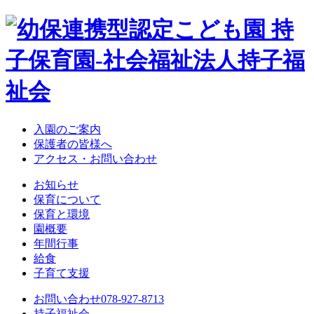
入園のご案内
保護者の皆様へ
アクセス・お問い合わせ
お知らせ
保育について
保育と環境
園概要
年間行事
給食
子育て支援
お問い合わせ
078-927-8713
持子福祉会