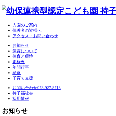
入園のご案内
保護者の皆様へ
アクセス・お問い合わせ
お知らせ
保育について
保育と環境
園概要
年間行事
給食
子育て支援
お問い合わせ
078-927-8713
持子福祉会
採用情報
お知らせ