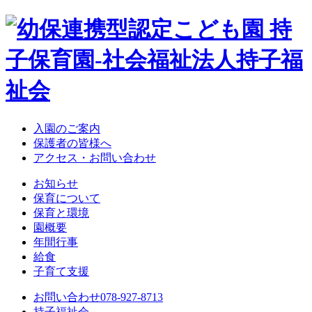
入園のご案内
保護者の皆様へ
アクセス・お問い合わせ
お知らせ
保育について
保育と環境
園概要
年間行事
給食
子育て支援
お問い合わせ
078-927-8713
持子福祉会