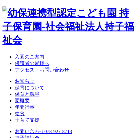
入園のご案内
保護者の皆様へ
アクセス・お問い合わせ
お知らせ
保育について
保育と環境
園概要
年間行事
給食
子育て支援
お問い合わせ
078-927-8713
持子福祉会