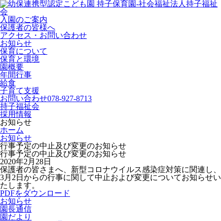
入園のご案内
保護者の皆様へ
アクセス・お問い合わせ
お知らせ
保育について
保育と環境
園概要
年間行事
給食
子育て支援
お問い合わせ
078-927-8713
持子福祉会
採用情報
お知らせ
ホーム
お知らせ
行事予定の中止及び変更のお知らせ
行事予定の中止及び変更のお知らせ
2020年2月28日
保護者の皆さまへ、新型コロナウイルス感染症対策に関連し、
3月2日からの行事に関して中止および変更についてお知らせい
たします。
PDFをダウンロード
お知らせ
園長通信
園だより