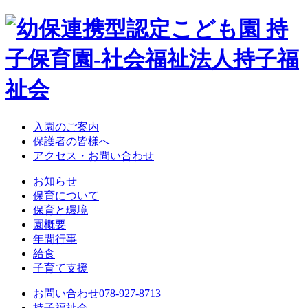
入園のご案内
保護者の皆様へ
アクセス・お問い合わせ
お知らせ
保育について
保育と環境
園概要
年間行事
給食
子育て支援
お問い合わせ
078-927-8713
持子福祉会