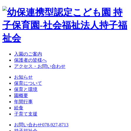
入園のご案内
保護者の皆様へ
アクセス・お問い合わせ
お知らせ
保育について
保育と環境
園概要
年間行事
給食
子育て支援
お問い合わせ
078-927-8713
持子福祉会